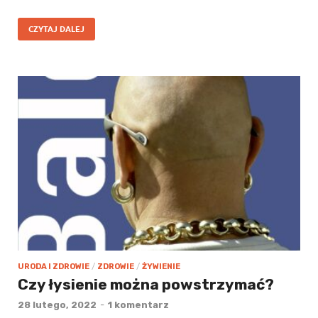
CZYTAJ DALEJ
URODA I ZDROWIE
/
ZDROWIE
/
ŻYWIENIE
Czy łysienie można powstrzymać?
28 lutego, 2022
-
1 komentarz