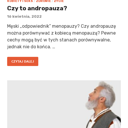
KOBIETY I SEKS
/
ZDROWIE
/
ŻYCIE
Czy to andropauza?
16 kwietnia, 2022
Męski „odpowiednik” menopauzy? Czy andropauzę
można porównywać z kobiecą menopauzą? Pewne
cechy mogą być w tych stanach porównywalne,
jednak nie do końca. …
CZYTAJ DALEJ