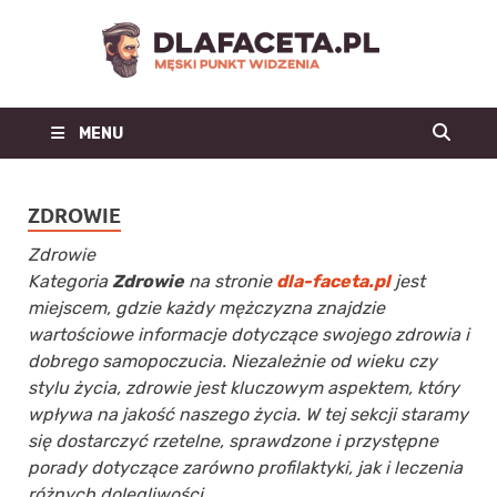
Dl
Facet
MENU
| m
blo
ZDROWIE
mo
Zdrowie
Kategoria
Zdrowie
na stronie
dla-faceta.pl
jest
męs
miejscem, gdzie każdy mężczyzna znajdzie
wartościowe informacje dotyczące swojego zdrowia i
mę
dobrego samopoczucia. Niezależnie od wieku czy
stylu życia, zdrowie jest kluczowym aspektem, który
st
wpływa na jakość naszego życia. W tej sekcji staramy
się dostarczyć rzetelne, sprawdzone i przystępne
porady dotyczące zarówno profilaktyki, jak i leczenia
różnych dolegliwości.