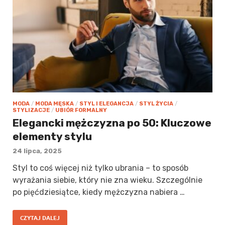
MODA
/
MODA MĘSKA
/
STYL I ELEGANCJA
/
STYL ŻYCIA
/
STYLIZACJE
/
UBIÓR FORMALNY
Elegancki mężczyzna po 50: Kluczowe
elementy stylu
24 lipca, 2025
Styl to coś więcej niż tylko ubrania – to sposób
wyrażania siebie, który nie zna wieku. Szczególnie
po pięćdziesiątce, kiedy mężczyzna nabiera …
CZYTAJ DALEJ