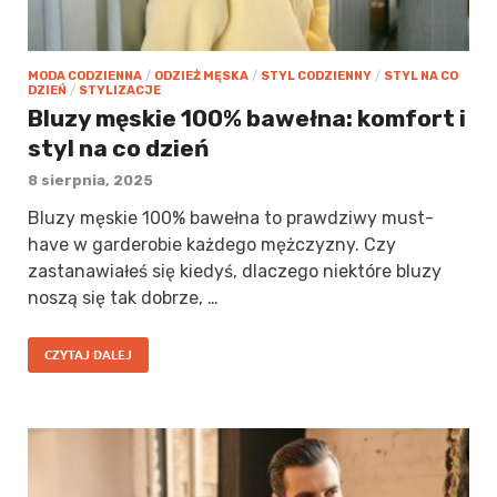
MODA CODZIENNA
/
ODZIEŻ MĘSKA
/
STYL CODZIENNY
/
STYL NA CO
DZIEŃ
/
STYLIZACJE
Bluzy męskie 100% bawełna: komfort i
styl na co dzień
8 sierpnia, 2025
Bluzy męskie 100% bawełna to prawdziwy must-
have w garderobie każdego mężczyzny. Czy
zastanawiałeś się kiedyś, dlaczego niektóre bluzy
noszą się tak dobrze, …
CZYTAJ DALEJ