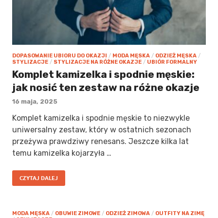
DOPASOWANIE UBIORU DO OKAZJI
/
MODA MĘSKA
/
ODZIEŻ MĘSKA
/
STYLIZACJE
/
STYLIZACJE NA RÓŻNE OKAZJE
/
UBIÓR FORMALNY
Komplet kamizelka i spodnie męskie:
jak nosić ten zestaw na różne okazje
16 maja, 2025
Komplet kamizelka i spodnie męskie to niezwykle
uniwersalny zestaw, który w ostatnich sezonach
przeżywa prawdziwy renesans. Jeszcze kilka lat
temu kamizelka kojarzyła …
CZYTAJ DALEJ
MODA MĘSKA
/
OBUWIE ZIMOWE
/
ODZIEŻ ZIMOWA
/
OUTFITY NA ZIMĘ