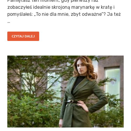
Pamiętasz ten moment, gdy pierwszy raz
zobaczyłeś idealnie skrojoną marynarkę w kratę i
pomyślałeś: „To nie dla mnie, zbyt odważne”? Ja też
…
CZYTAJ DALEJ