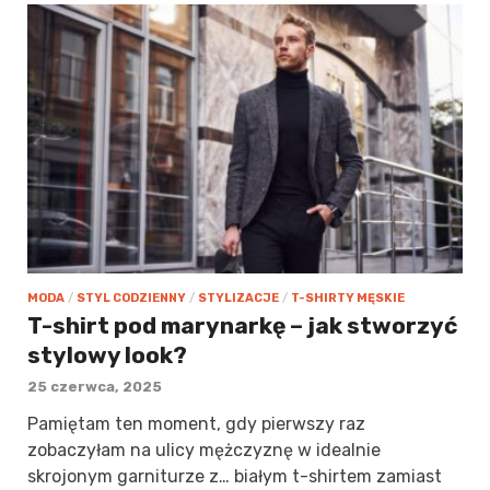
MODA
/
STYL CODZIENNY
/
STYLIZACJE
/
T-SHIRTY MĘSKIE
T-shirt pod marynarkę – jak stworzyć
stylowy look?
25 czerwca, 2025
Pamiętam ten moment, gdy pierwszy raz
zobaczyłam na ulicy mężczyznę w idealnie
skrojonym garniturze z… białym t-shirtem zamiast