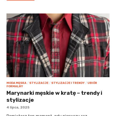
MODA MĘSKA
/
STYLIZACJE
/
STYLIZACJE I TRENDY
/
UBIÓR
FORMALNY
Marynarki męskie w kratę – trendy i
stylizacje
4 lipca, 2025