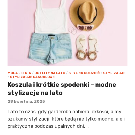
MODA LETNIA
/
OUTFITY NA LATO
/
STYL NA CO DZIEŃ
/
STYLIZACJE
/
STYLIZACJE CASUALOWE
Koszula i krótkie spodenki – modne
stylizacje na lato
28 kwietnia, 2025
Lato to czas, gdy garderoba nabiera lekkości, a my
szukamy stylizacji, które będą nie tylko modne, ale i
praktyczne podczas upalnych dni. …