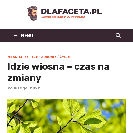
Dl
Facet
MENU
| m
blo
MĘSKI LIFESTYLE
/
ZDROWIE
/
ŻYCIE
Idzie wiosna – czas na
mo
zmiany
męs
26 lutego, 2022
mę
st