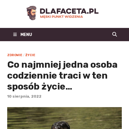
Dl
Facet
MENU
| m
blo
ZDROWIE
/
ŻYCIE
Co najmniej jedna osoba
mo
codziennie traci w ten
męs
sposób życie…
mę
10 sierpnia, 2022
st