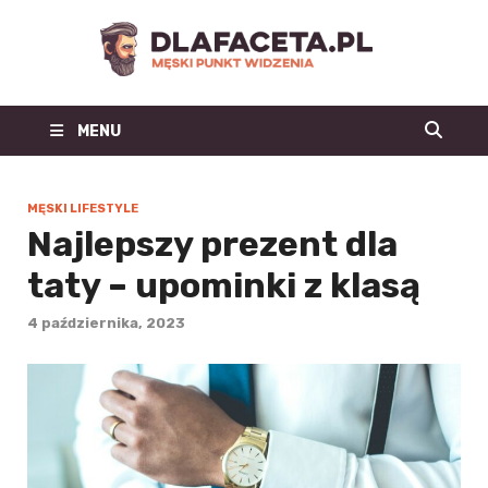
Dl
Facet
MENU
| m
blo
MĘSKI LIFESTYLE
Najlepszy prezent dla
mo
taty – upominki z klasą
męs
4 października, 2023
mę
st