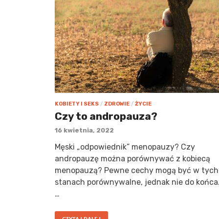
KOBIETY I SEKS
/
ZDROWIE
/
ŻYCIE
Czy to andropauza?
16 kwietnia, 2022
Męski „odpowiednik” menopauzy? Czy
andropauzę można porównywać z kobiecą
menopauzą? Pewne cechy mogą być w tych
stanach porównywalne, jednak nie do końca
…
CZYTAJ DALEJ