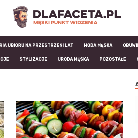
D
RIA UBIORU NA PRZESTRZENI LAT
MODA MĘSKA
OBUWI
ACJE
STYLIZACJE
URODA MĘSKA
POZOSTAŁE