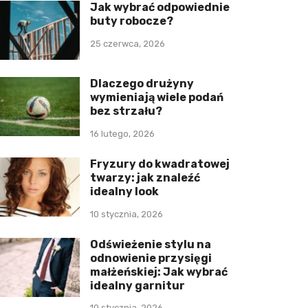
Jak wybrać odpowiednie
buty robocze?
25 czerwca, 2026
Dlaczego drużyny
wymieniają wiele podań
bez strzału?
16 lutego, 2026
Fryzury do kwadratowej
twarzy: jak znaleźć
idealny look
10 stycznia, 2026
Odświeżenie stylu na
odnowienie przysięgi
małżeńskiej: Jak wybrać
idealny garnitur
10 stycznia, 2026