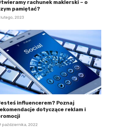
Otwieramy rachunek maklerski – o
czym pamiętać?
 lutego, 2023
Jesteś influencerem? Poznaj
rekomendacje dotyczące reklam i
promocji
9 października, 2022