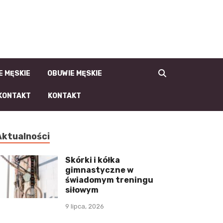
la-Faceta.pl | męski
blog, moda męska i
męski styl
E MĘSKIE
OBUWIE MĘSKIE
KONTAKT
KONTAKT
Aktualności
Skórki i kółka
gimnastyczne w
świadomym treningu
siłowym
9 lipca, 2026