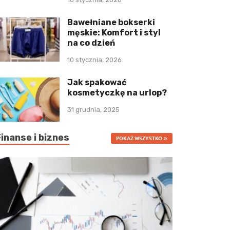
Bawełniane bokserki
męskie: Komfort i styl
na co dzień
10 stycznia, 2026
Jak spakować
kosmetyczkę na urlop?
31 grudnia, 2025
Finanse i biznes
POKAŻ WSZYSTKO