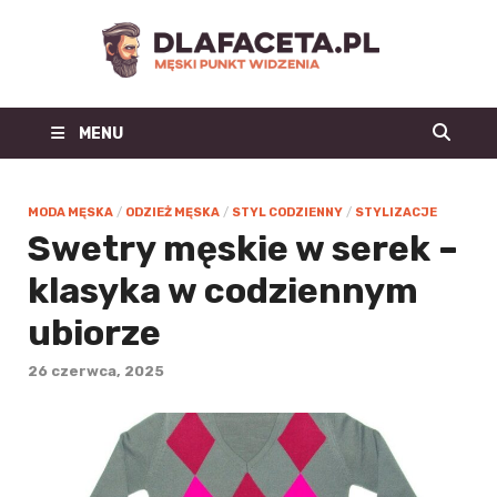
Dl
Facet
MENU
| m
blo
MODA MĘSKA
/
ODZIEŻ MĘSKA
/
STYL CODZIENNY
/
STYLIZACJE
Swetry męskie w serek –
mo
klasyka w codziennym
męs
ubiorze
mę
26 czerwca, 2025
st