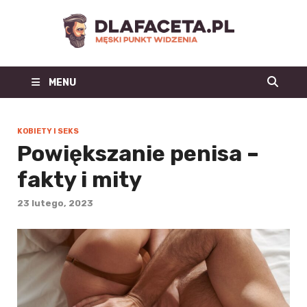
Dl
Facet
MENU
| m
blo
KOBIETY I SEKS
Powiększanie penisa –
mo
fakty i mity
męs
23 lutego, 2023
mę
st