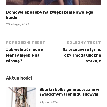
Domowe sposoby na zwiększenie swojego
libido
20 lutego, 2023
POPRZEDNI TEKST
KOLEJNY TEKST
Jak wybrać modne
Na przeciw rutynie,
jeansy męskie na
czyli moda uliczna
wiosnę?
atakuje
Aktualności
Skórki i kółka gimnastyczne w
świadomym treningu siłowym
9 lipca, 2026