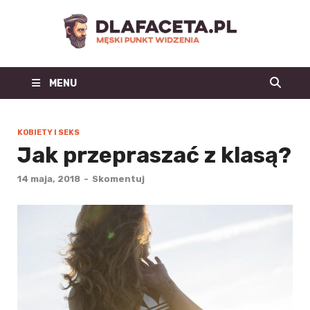
Dl
Facet
MENU
| m
blo
KOBIETY I SEKS
Jak przepraszać z klasą?
mo
14 maja, 2018
-
Skomentuj
męs
mę
st