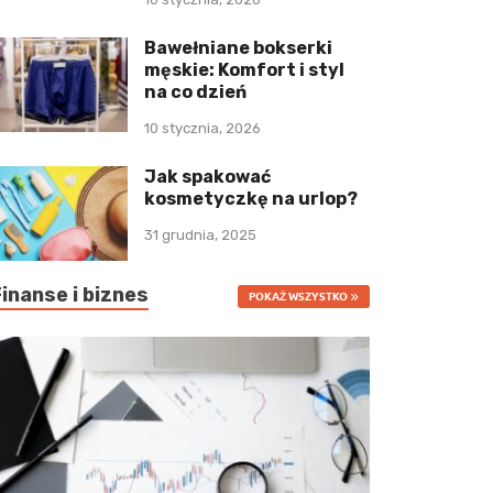
Bawełniane bokserki
męskie: Komfort i styl
na co dzień
10 stycznia, 2026
Jak spakować
kosmetyczkę na urlop?
31 grudnia, 2025
Finanse i biznes
POKAŻ WSZYSTKO