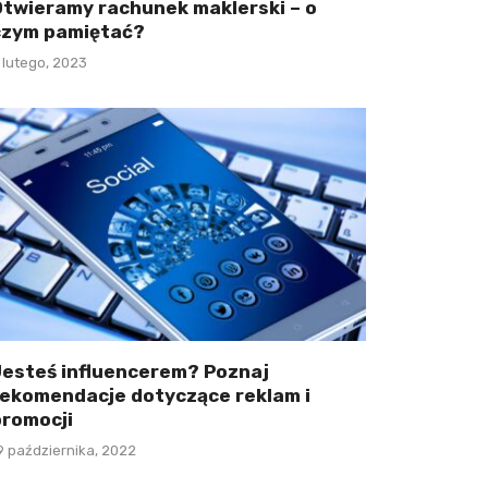
Otwieramy rachunek maklerski – o
czym pamiętać?
 lutego, 2023
Jesteś influencerem? Poznaj
rekomendacje dotyczące reklam i
promocji
9 października, 2022