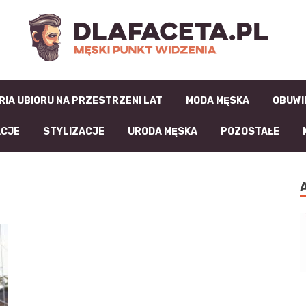
D
RIA UBIORU NA PRZESTRZENI LAT
MODA MĘSKA
OBUWI
ACJE
STYLIZACJE
URODA MĘSKA
POZOSTAŁE