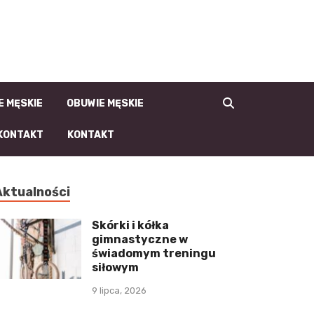
la-Faceta.pl | męski
blog, moda męska i
męski styl
E MĘSKIE
OBUWIE MĘSKIE
KONTAKT
KONTAKT
Aktualności
Skórki i kółka
gimnastyczne w
świadomym treningu
siłowym
9 lipca, 2026