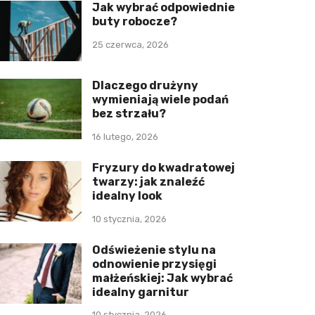
Jak wybrać odpowiednie
buty robocze?
25 czerwca, 2026
Dlaczego drużyny
wymieniają wiele podań
bez strzału?
16 lutego, 2026
Fryzury do kwadratowej
twarzy: jak znaleźć
idealny look
10 stycznia, 2026
Odświeżenie stylu na
odnowienie przysięgi
małżeńskiej: Jak wybrać
idealny garnitur
10 stycznia, 2026