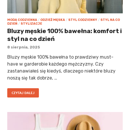
MODA CODZIENNA
/
ODZIEŻ MĘSKA
/
STYL CODZIENNY
/
STYL NA CO
DZIEŃ
/
STYLIZACJE
Bluzy męskie 100% bawełna: komfort i
styl na co dzień
8 sierpnia, 2025
Bluzy męskie 100% bawełna to prawdziwy must-
have w garderobie każdego mężczyzny. Czy
zastanawiałeś się kiedyś, dlaczego niektóre bluzy
noszą się tak dobrze, …
CZYTAJ DALEJ