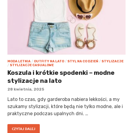
MODA LETNIA
/
OUTFITY NA LATO
/
STYL NA CO DZIEŃ
/
STYLIZACJE
/
STYLIZACJE CASUALOWE
Koszula i krótkie spodenki – modne
stylizacje na lato
28 kwietnia, 2025
Lato to czas, gdy garderoba nabiera lekkości, a my
szukamy stylizacji, które będą nie tylko modne, ale i
praktyczne podczas upalnych dni. …
CZYTAJ DALEJ