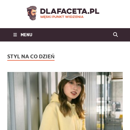
Dl
Facet
MENU
| m
blo
STYL NA CO DZIEŃ
mo
męs
mę
st