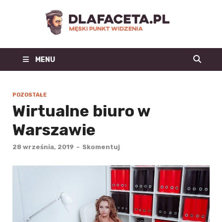
Dl
Facet
MENU
| m
blo
POZOSTAŁE
Wirtualne biuro w
mo
Warszawie
męs
28 września, 2019
-
Skomentuj
mę
st