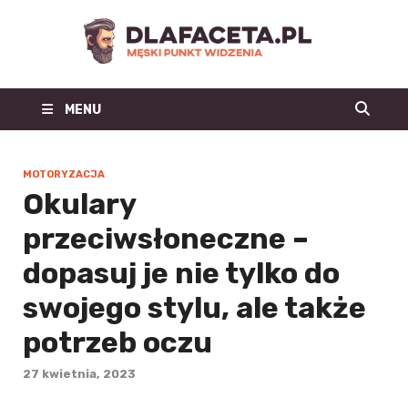
Dl
Facet
MENU
| m
blo
MOTORYZACJA
Okulary
mo
przeciwsłoneczne –
męs
dopasuj je nie tylko do
mę
swojego stylu, ale także
potrzeb oczu
st
27 kwietnia, 2023