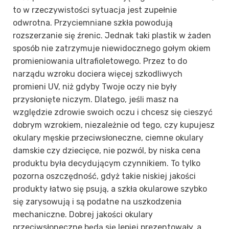
to w rzeczywistości sytuacja jest zupełnie
odwrotna. Przyciemniane szkła powodują
rozszerzanie się źrenic. Jednak taki plastik w żaden
sposób nie zatrzymuje niewidocznego gołym okiem
promieniowania ultrafioletowego. Przez to do
narządu wzroku dociera więcej szkodliwych
promieni UV, niż gdyby Twoje oczy nie były
przysłonięte niczym. Dlatego, jeśli masz na
względzie zdrowie swoich oczu i chcesz się cieszyć
dobrym wzrokiem, niezależnie od tego, czy kupujesz
okulary męskie przeciwsłoneczne, ciemne okulary
damskie czy dziecięce, nie pozwól, by niska cena
produktu była decydującym czynnikiem. To tylko
pozorna oszczędność, gdyż takie niskiej jakości
produkty łatwo się psują, a szkła okularowe szybko
się zarysowują i są podatne na uszkodzenia
mechaniczne. Dobrej jakości okulary
przeciwsłoneczne będą się lepiej prezentowały, a