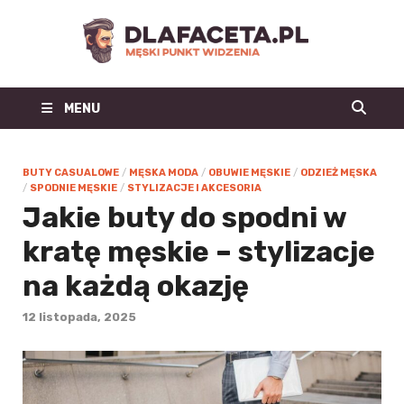
Dl
Facet
MENU
| m
blo
BUTY CASUALOWE
/
MĘSKA MODA
/
OBUWIE MĘSKIE
/
ODZIEŻ MĘSKA
/
SPODNIE MĘSKIE
/
STYLIZACJE I AKCESORIA
mo
Jakie buty do spodni w
kratę męskie – stylizacje
męs
na każdą okazję
mę
12 listopada, 2025
st