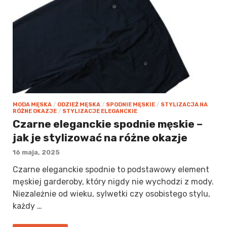
MODA MĘSKA
/
ODZIEŻ MĘSKA
/
SPODNIE MĘSKIE
/
STYLIZACJA NA
RÓŻNE OKAZJE
/
STYLIZACJE ELEGANCKIE
Czarne eleganckie spodnie męskie –
jak je stylizować na różne okazje
16 maja, 2025
Czarne eleganckie spodnie to podstawowy element
męskiej garderoby, który nigdy nie wychodzi z mody.
Niezależnie od wieku, sylwetki czy osobistego stylu,
każdy …