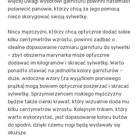
więcej uwagi wyborowi garnituru powinni natomiast
poświecić panowie, którzy chcą za jego pomocą
nieco skorygować swoją sylwetkę.
Niscy mężczyźni, którzy chcą optycznie dodać sobie
kilku centymetrów wzrostu, powinni zadbać o
idealne dopasowanie rozmiaru garnituru do sylwetki
– zbyt obszerna marynarka może optycznie
dodawać im kilogramów i skracać sylwetkę. Warto
ponadto stawiać na jednolite kolory garniturów –
duże, widoczne wzory (za wyjątkiem pionowego
prążka) mogą bowiem optycznie poszerzać i skracać
sylwetkę. Sprzymierzeńcem niskiego mężczyzny
będzie także cienki krawat, który wizualnie doda mu
kilku centymetrów wzrostu. Kolejnym trikiem, który
warto wykorzystać, jest dopasowanie koloru butów
do spodni, dzięki czemu nogi będą wydawały się
dłuższe.