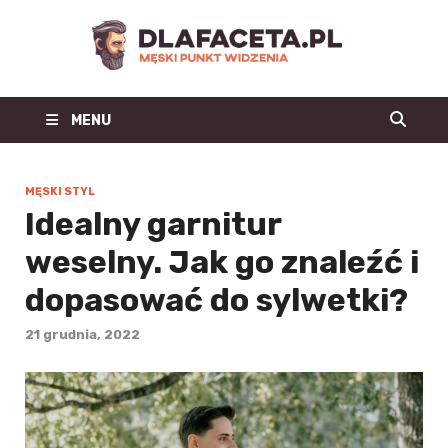
Dl
Facet
MENU
| m
blo
MĘSKI STYL
Idealny garnitur
mo
weselny. Jak go znaleźć i
męs
dopasować do sylwetki?
mę
21 grudnia, 2022
st