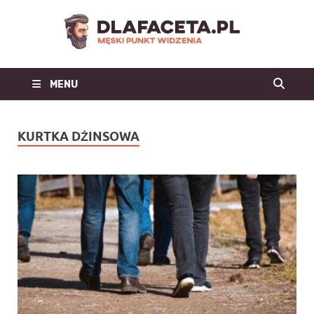
Dl
Facet
MENU
| m
blo
KURTKA DŻINSOWA
mo
męs
mę
st