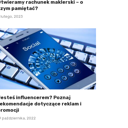
Otwieramy rachunek maklerski – o
czym pamiętać?
 lutego, 2023
Jesteś influencerem? Poznaj
rekomendacje dotyczące reklam i
promocji
9 października, 2022