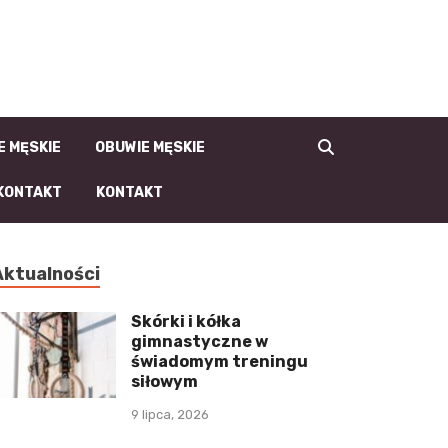
la-Faceta.pl | męski
blog, moda męska i
męski styl
E MĘSKIE
OBUWIE MĘSKIE
KONTAKT
KONTAKT
Aktualności
Skórki i kółka
gimnastyczne w
świadomym treningu
siłowym
9 lipca, 2026