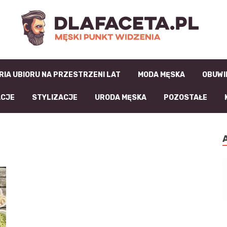
D
RIA UBIORU NA PRZESTRZENI LAT
MODA MĘSKA
OBUWI
ACJE
STYLIZACJE
URODA MĘSKA
POZOSTAŁE