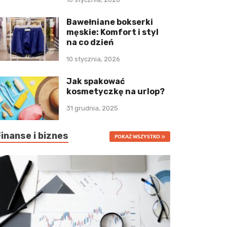
Bawełniane bokserki
męskie: Komfort i styl
na co dzień
10 stycznia, 2026
Jak spakować
kosmetyczkę na urlop?
31 grudnia, 2025
Finanse i biznes
POKAŻ WSZYSTKO