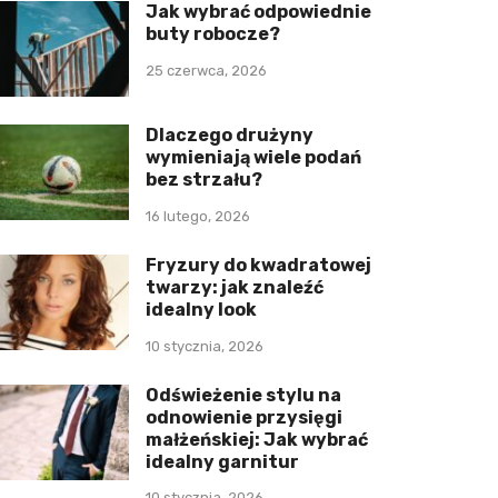
Jak wybrać odpowiednie
buty robocze?
25 czerwca, 2026
Dlaczego drużyny
wymieniają wiele podań
bez strzału?
16 lutego, 2026
Fryzury do kwadratowej
twarzy: jak znaleźć
idealny look
10 stycznia, 2026
Odświeżenie stylu na
odnowienie przysięgi
małżeńskiej: Jak wybrać
idealny garnitur
10 stycznia, 2026