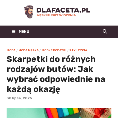
Dl
Facet
MENU
| m
blo
MODA
/
MODA MĘSKA
/
MODNE DODATKI
/
STYL ŻYCIA
Skarpetki do różnych
mo
rodzajów butów: Jak
męs
wybrać odpowiednie na
mę
każdą okazję
st
30 lipca, 2025