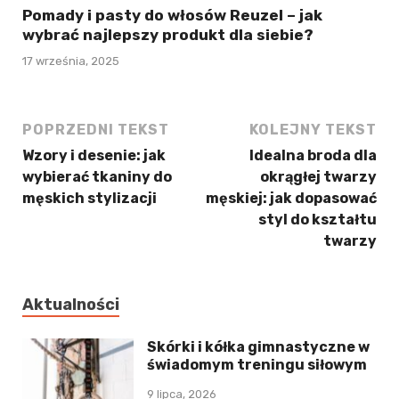
Pomady i pasty do włosów Reuzel – jak
wybrać najlepszy produkt dla siebie?
17 września, 2025
POPRZEDNI TEKST
KOLEJNY TEKST
Wzory i desenie: jak
Idealna broda dla
wybierać tkaniny do
okrągłej twarzy
męskich stylizacji
męskiej: jak dopasować
styl do kształtu
twarzy
Aktualności
Skórki i kółka gimnastyczne w
świadomym treningu siłowym
9 lipca, 2026