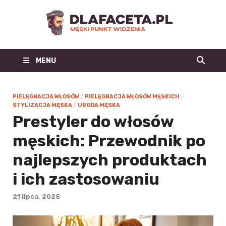
Dl
Facet
MENU
| m
blo
PIELĘGNACJA WŁOSÓW
/
PIELĘGNACJA WŁOSÓW MĘSKICH
/
STYLIZACJA MĘSKA
/
URODA MĘSKA
mo
Prestyler do włosów
męskich: Przewodnik po
męs
najlepszych produktach
mę
i ich zastosowaniu
st
21 lipca, 2025