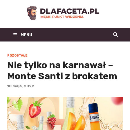
Dl
Facet
MENU
| m
blo
POZOSTAŁE
Nie tylko na karnawał –
mo
Monte Santi z brokatem
męs
18 maja, 2022
mę
st