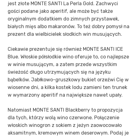
jest złote MONTE SANTI La Perla Gold
.
Zachwyci
gości podane jako aperitif, ale może być także
oryginalnym dodatkiem do zimnych przystawek,
białych mięs albo makaronów.
To też dobry pomysł na
prezent dla wielbicielek słodkich
win musujących.
Ciekawie prezentuje się również MONTE SANTI ICE
Blue. Włoskie półsłodkie
wino oferuje to, co najlepsze
w winie musującym, a zatem przede wszystkim
świeżość długo utrzymujących się na języku
bąbelków. Jabłkowo-gruszkowy bukiet orzeźwi Cię w
wiosenne dni, a kilka kostek lodu zamieni ten trunek
w wymarzony aperitif na największe nawet upały.
Natomiast MONTE SANTI Blackberry to propozycja
dla tych, którzy wolą wino czerwone. Połączenie
włoskich winogron z sokiem z jeżyn zaowocowało
aksamitnym, kremowym winem deserowym. Podaj je