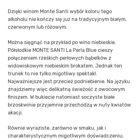
Dzięki winom Monte Santi wybór koloru tego
alkoholu nie kończy się już na tradycyjnym białym,
czerwonym lub różowym.
Można sięgnąć na przykład po wino niebieskie.
Półsłodkie MONTE SANTI La Perla Blue cieszy
połączeniem rześkich perłowych bąbelków z
widowiskowym niebieskim brokatem. Jednak ten
trunek to nie tylko migotliwy spektakl.
Najważniejsze jest przecież podniebienie. Na języku
znajdziemy więc delikatną świeżość z owocowym
finiszem. W bukiecie natomiast soczyste białe
brzoskwinie przyjemnie przechodzą w nuty kwiatów
akacji.
Równie wyraziste, zarówno w smaku, jak i
charakterystycznym
migotliwym
doświadczeniu,