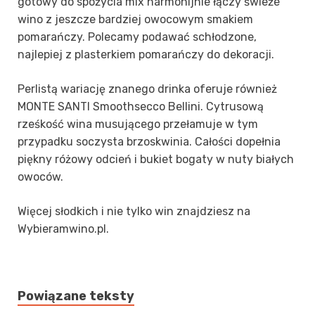
gotowy do spożycia mix harmonijnie łączy świeże
wino z jeszcze bardziej owocowym smakiem
pomarańczy. Polecamy podawać schłodzone,
najlepiej z plasterkiem pomarańczy do dekoracji.
Perlistą wariację znanego drinka oferuje również
MONTE SANTI Smoothsecco Bellini. Cytrusową
rześkość wina musującego przełamuje w tym
przypadku soczysta brzoskwinia. Całości dopełnia
piękny różowy odcień i bukiet bogaty w nuty białych
owoców.
Więcej słodkich i nie tylko win znajdziesz na
Wybieramwino.pl.
Powiązane teksty