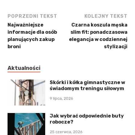
POPRZEDNI TEKST
KOLEJNY TEKST
Najważniejsze
Czarna koszula męska
informacje dla osób
slim fit: ponadczasowa
planujących zakup
elegancja w codziennej
broni
stylizacji
Aktualności
Skórki i kółka gimnastyczne w
świadomym treningu siłowym
9 lipca, 2026
Jak wybrać odpowiednie buty
robocze?
25 czerwca, 2026