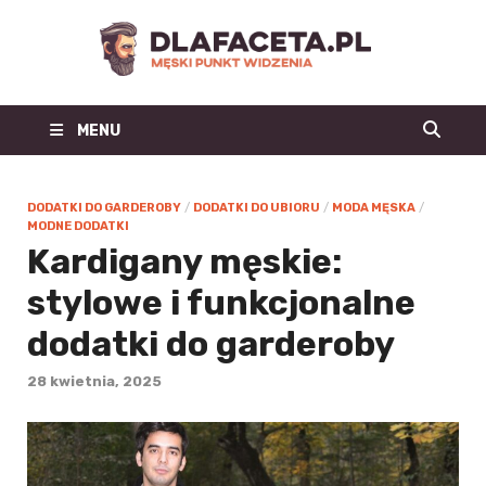
Dl
Facet
MENU
| m
blo
DODATKI DO GARDEROBY
/
DODATKI DO UBIORU
/
MODA MĘSKA
/
MODNE DODATKI
mo
Kardigany męskie:
stylowe i funkcjonalne
męs
dodatki do garderoby
mę
28 kwietnia, 2025
st