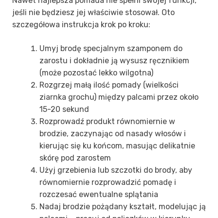
Nawet najlepsza pomada nie spełni swojej funkcji,
jeśli nie będziesz jej właściwie stosował. Oto
szczegółowa instrukcja krok po kroku:
Umyj brodę specjalnym szamponem do
zarostu i dokładnie ją wysusz ręcznikiem
(może pozostać lekko wilgotna)
Rozgrzej małą ilość pomady (wielkości
ziarnka grochu) między palcami przez około
15-20 sekund
Rozprowadź produkt równomiernie w
brodzie, zaczynając od nasady włosów i
kierując się ku końcom, masując delikatnie
skórę pod zarostem
Użyj grzebienia lub szczotki do brody, aby
równomiernie rozprowadzić pomadę i
rozczesać ewentualne splątania
Nadaj brodzie pożądany kształt, modelując ją