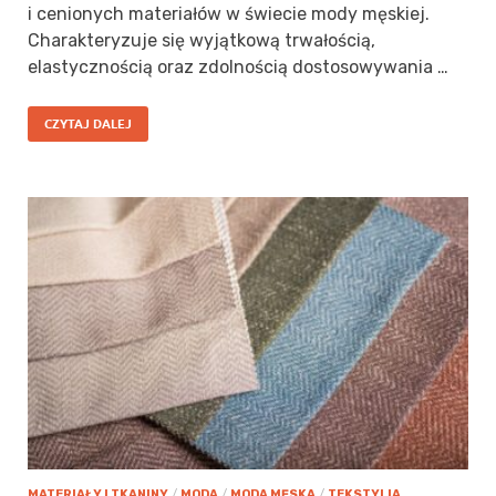
i cenionych materiałów w świecie mody męskiej.
Charakteryzuje się wyjątkową trwałością,
elastycznością oraz zdolnością dostosowywania …
CZYTAJ DALEJ
MATERIAŁY I TKANINY
/
MODA
/
MODA MĘSKA
/
TEKSTYLIA