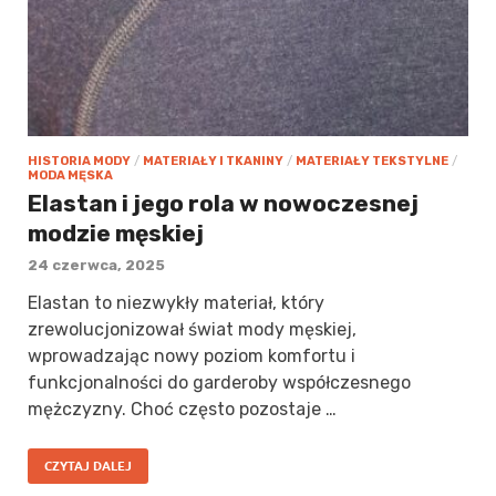
HISTORIA MODY
/
MATERIAŁY I TKANINY
/
MATERIAŁY TEKSTYLNE
/
MODA MĘSKA
Elastan i jego rola w nowoczesnej
modzie męskiej
24 czerwca, 2025
Elastan to niezwykły materiał, który
zrewolucjonizował świat mody męskiej,
wprowadzając nowy poziom komfortu i
funkcjonalności do garderoby współczesnego
mężczyzny. Choć często pozostaje …
CZYTAJ DALEJ