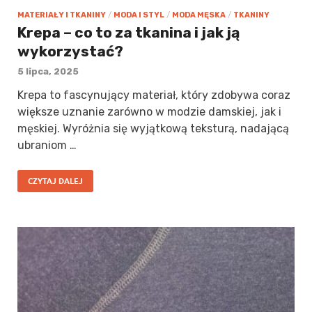
MATERIAŁY I TKANINY
/
MODA I STYL
/
MODA MĘSKA
/
TKANINY
Krepa – co to za tkanina i jak ją
wykorzystać?
5 lipca, 2025
Krepa to fascynujący materiał, który zdobywa coraz
większe uznanie zarówno w modzie damskiej, jak i
męskiej. Wyróżnia się wyjątkową teksturą, nadającą
ubraniom …
CZYTAJ DALEJ