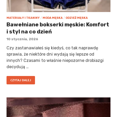
MATERIAŁY I TKANINY
/
MODA MĘSKA
/
ODZIEŻ MĘSKA
Bawełniane bokserki męskie: Komfort
i styl na co dzień
10 stycznia, 2026
Czy zastanawiałeś się kiedyś, co tak naprawdę
sprawia, że niektóre dni wydają się lepsze od
innych? Czasami to właśnie niepozorne drobiazgi
decydują …
CZYTAJ DALEJ