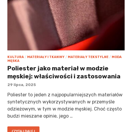
KULTURA
/
MATERIAŁY I TKANINY
/
MATERIAŁY TEKSTYLNE
/
MODA
MĘSKA
Poliester jako materiał w modzie
męskiej: właściwości i zastosowania
29 lipca, 2025
Poliester to jeden z najpopularniejszych materiałów
syntetycznych wykorzystywanych w przemyśle
odzieżowym, w tym w modzie męskiej. Choć często
budzi mieszane opinie, jego …
CZYTAJ DALEJ