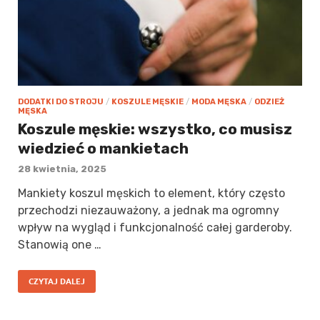
DODATKI DO STROJU
/
KOSZULE MĘSKIE
/
MODA MĘSKA
/
ODZIEŻ
MĘSKA
Koszule męskie: wszystko, co musisz
wiedzieć o mankietach
28 kwietnia, 2025
Mankiety koszul męskich to element, który często
przechodzi niezauważony, a jednak ma ogromny
wpływ na wygląd i funkcjonalność całej garderoby.
Stanowią one …
CZYTAJ DALEJ