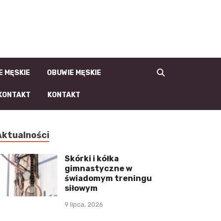
la-Faceta.pl | męski
blog, moda męska i
męski styl
E MĘSKIE
OBUWIE MĘSKIE
KONTAKT
KONTAKT
Aktualności
Skórki i kółka
gimnastyczne w
świadomym treningu
siłowym
9 lipca, 2026