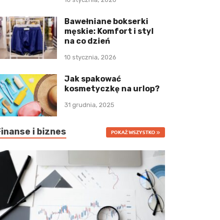
Bawełniane bokserki
męskie: Komfort i styl
na co dzień
10 stycznia, 2026
Jak spakować
kosmetyczkę na urlop?
31 grudnia, 2025
Finanse i biznes
POKAŻ WSZYSTKO