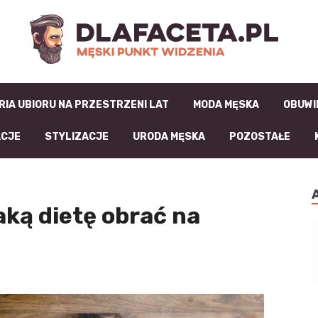
D
RIA UBIORU NA PRZESTRZENI LAT
MODA MĘSKA
OBUWI
ACJE
STYLIZACJE
URODA MĘSKA
POZOSTAŁE
jaką dietę obrać na