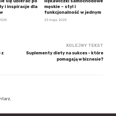
e się ubierać po
Rękawiczki samochodowe
y i inspiracje dla
męskie – styl i
ów
funkcjonalność w jednym
2025
23 maja, 2025
KOLEJNY TEKST
 z
Suplementy diety na sukces – które
pomagają w biznesie?
ntarz.