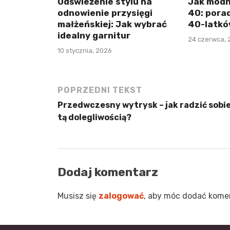
Odświeżenie stylu na
Jak modni
odnowienie przysięgi
40: porad
małżeńskiej: Jak wybrać
40-latk
idealny garnitur
24 czerwca, 
10 stycznia, 2026
POPRZEDNI TEKST
Przedwczesny wytrysk – jak radzić sobie
tą dolegliwością?
Dodaj komentarz
Musisz się
zalogować
, aby móc dodać kome