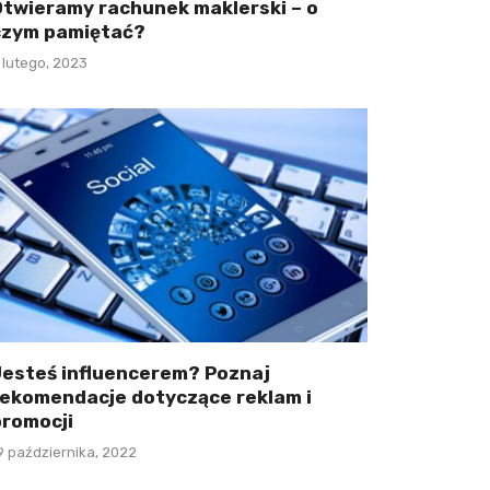
Otwieramy rachunek maklerski – o
czym pamiętać?
 lutego, 2023
Jesteś influencerem? Poznaj
rekomendacje dotyczące reklam i
promocji
9 października, 2022