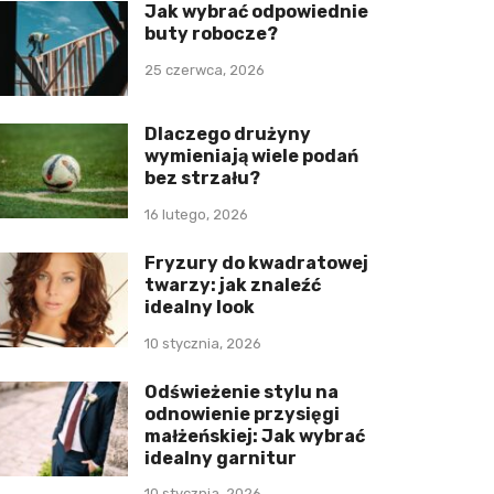
Jak wybrać odpowiednie
buty robocze?
25 czerwca, 2026
Dlaczego drużyny
wymieniają wiele podań
bez strzału?
16 lutego, 2026
Fryzury do kwadratowej
twarzy: jak znaleźć
idealny look
10 stycznia, 2026
Odświeżenie stylu na
odnowienie przysięgi
małżeńskiej: Jak wybrać
idealny garnitur
10 stycznia, 2026