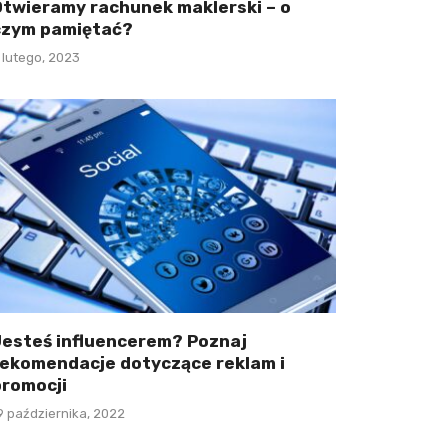
Otwieramy rachunek maklerski – o
czym pamiętać?
 lutego, 2023
Jesteś influencerem? Poznaj
rekomendacje dotyczące reklam i
promocji
9 października, 2022