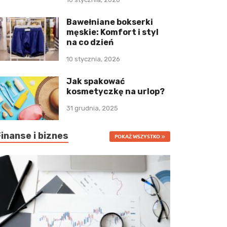
Bawełniane bokserki
męskie: Komfort i styl
na co dzień
10 stycznia, 2026
Jak spakować
kosmetyczkę na urlop?
31 grudnia, 2025
Finanse i biznes
POKAŻ WSZYSTKO