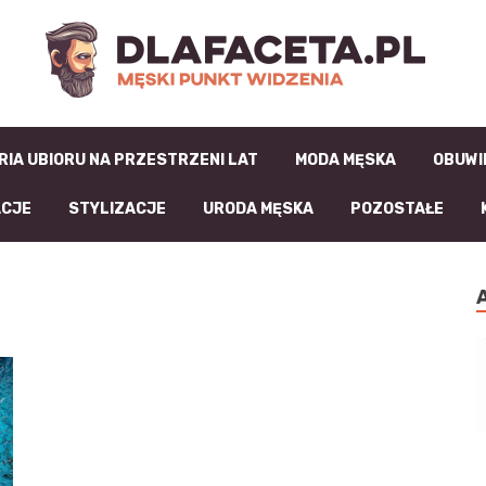
D
RIA UBIORU NA PRZESTRZENI LAT
MODA MĘSKA
OBUWI
ACJE
STYLIZACJE
URODA MĘSKA
POZOSTAŁE