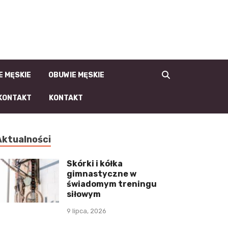
la-Faceta.pl | męski
blog, moda męska i
męski styl
E MĘSKIE
OBUWIE MĘSKIE
KONTAKT
KONTAKT
Aktualności
Skórki i kółka
gimnastyczne w
świadomym treningu
siłowym
9 lipca, 2026