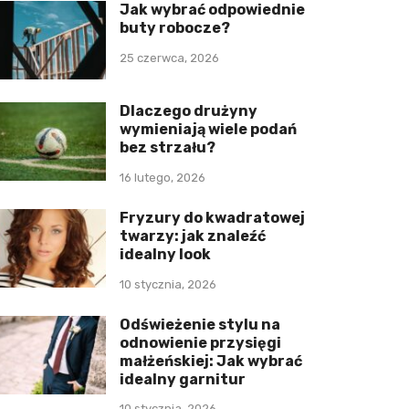
Jak wybrać odpowiednie
buty robocze?
25 czerwca, 2026
Dlaczego drużyny
wymieniają wiele podań
bez strzału?
16 lutego, 2026
Fryzury do kwadratowej
twarzy: jak znaleźć
idealny look
10 stycznia, 2026
Odświeżenie stylu na
odnowienie przysięgi
małżeńskiej: Jak wybrać
idealny garnitur
10 stycznia, 2026