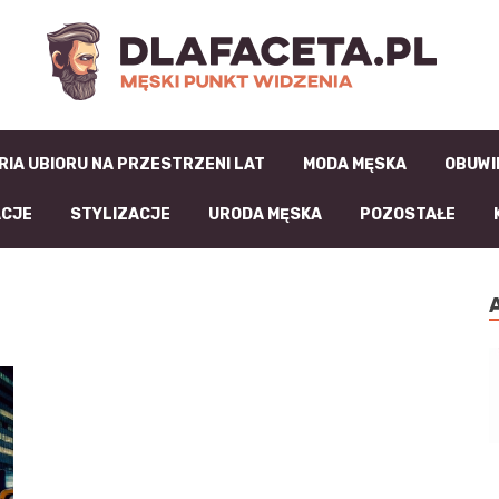
D
RIA UBIORU NA PRZESTRZENI LAT
MODA MĘSKA
OBUWI
ACJE
STYLIZACJE
URODA MĘSKA
POZOSTAŁE