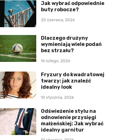
Jak wybrać odpowiednie
buty robocze?
25 czerwca, 2026
Dlaczego drużyny
wymieniają wiele podań
bez strzału?
16 lutego, 2026
Fryzury do kwadratowej
twarzy: jak znaleźć
idealny look
10 stycznia, 2026
Odświeżenie stylu na
odnowienie przysięgi
małżeńskiej: Jak wybrać
idealny garnitur
10 stycznia, 2026