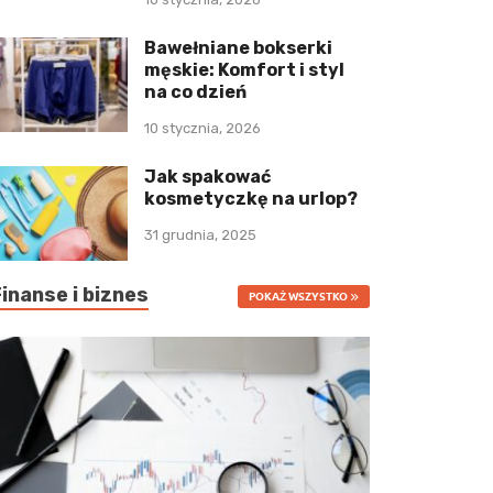
Bawełniane bokserki
męskie: Komfort i styl
na co dzień
10 stycznia, 2026
Jak spakować
kosmetyczkę na urlop?
31 grudnia, 2025
Finanse i biznes
POKAŻ WSZYSTKO