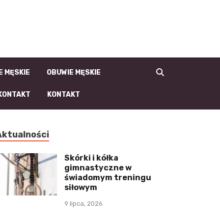
la-Faceta.pl | męski
blog, moda męska i
męski styl
E MĘSKIE
OBUWIE MĘSKIE
KONTAKT
KONTAKT
Aktualności
Skórki i kółka
gimnastyczne w
świadomym treningu
siłowym
9 lipca, 2026