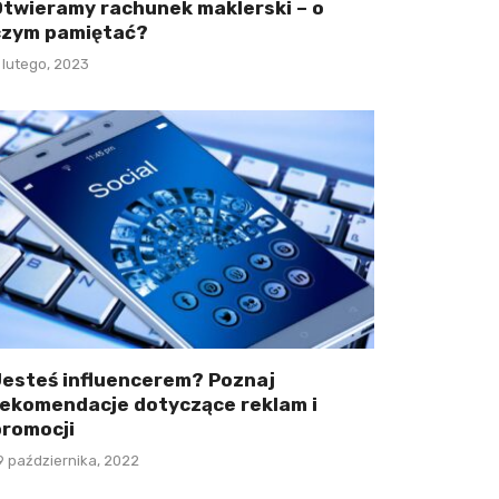
Otwieramy rachunek maklerski – o
czym pamiętać?
 lutego, 2023
Jesteś influencerem? Poznaj
rekomendacje dotyczące reklam i
promocji
9 października, 2022